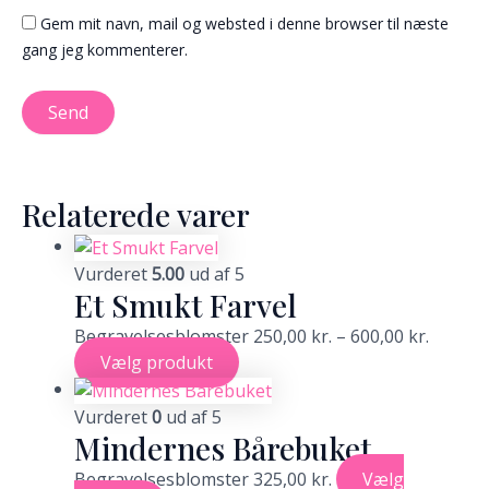
Gem mit navn, mail og websted i denne browser til næste
gang jeg kommenterer.
Relaterede varer
Vurderet
5.00
ud af 5
Et Smukt Farvel
Begravelsesblomster
250,00
kr.
–
600,00
kr.
Vælg produkt
Vurderet
0
ud af 5
Mindernes Bårebuket
Begravelsesblomster
325,00
kr.
Vælg