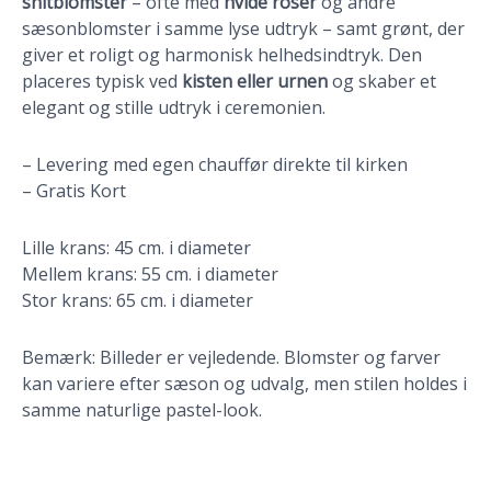
snitblomster
– ofte med
hvide roser
og andre
sæsonblomster i samme lyse udtryk – samt grønt, der
giver et roligt og harmonisk helhedsindtryk. Den
placeres typisk ved
kisten eller urnen
og skaber et
elegant og stille udtryk i ceremonien.
– Levering med egen chauffør direkte til kirken
– Gratis Kort
Lille krans: 45 cm. i diameter
Mellem krans: 55 cm. i diameter
Stor krans: 65 cm. i diameter
Bemærk: Billeder er vejledende. Blomster og farver
kan variere efter sæson og udvalg, men stilen holdes i
samme naturlige pastel-look.