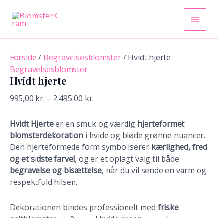
Hvidt
Gå
Prisinterval:
Dette
Dette
Prisinte
Prisinte
Main
hjerte
til
995,00 kr.
vare
vare
250,00 
349,00 
antal
indholdet
til
har
har
Men
til
til
2.495,00 kr.
flere
flere
600,00 
749,00 
varianter.
varianter.
Forside
/
Begravelsesblomster
/ Hvidt hjerte
Mulighederne
Mulighederne
Begravelsesblomster
kan
kan
Hvidt hjerte
vælges
vælges
995,00
kr.
–
2.495,00
kr.
på
på
varesiden
varesiden
Hvidt Hjerte
er en smuk og værdig
hjerteformet
blomsterdekoration
i hvide og bløde grønne nuancer.
Den hjerteformede form symboliserer
kærlighed, fred
og et sidste farvel
, og er et oplagt valg til både
begravelse og bisættelse
, når du vil sende en varm og
respektfuld hilsen.
Dekorationen bindes professionelt med
friske