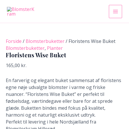
Floristens
Gå
Main
Wise
til
Buket
indholdet
Men
antal
Forside
/
Blomsterbuketter
/ Floristens Wise Buket
Blomsterbuketter
,
Planter
Floristens Wise Buket
165,00
kr.
En farverig og elegant buket sammensat af floristens
egne nøje udvalgte blomster i varme og friske
nuancer. “Floristens Wise Buket” er perfekt til
fødselsdag, værtindegave eller bare for at sprede
glæde. Buketten bindes med fokus på kvalitet,
harmoni og et naturligt eksklusivt udtryk.
Perfekt til levering i hele Nordsjælland fra
Blomsterkram Hillerød