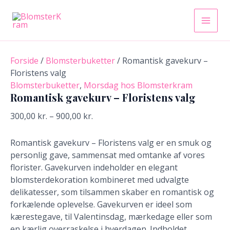
Romantisk
Gå
Prisinterval:
Dette
Prisinterva
Main
gavekurv
til
300,00 kr.
vare
299,00 kr.
-
indholdet
til
har
til
Men
Floristens
900,00 kr.
flere
899,00 kr.
valg
varianter.
antal
Forside
/
Blomsterbuketter
/ Romantisk gavekurv –
Mulighederne
Floristens valg
kan
Blomsterbuketter
,
Morsdag hos Blomsterkram
vælges
Romantisk gavekurv – Floristens valg
på
300,00
kr.
–
900,00
kr.
varesiden
Romantisk gavekurv – Floristens valg er en smuk og
personlig gave, sammensat med omtanke af vores
florister. Gavekurven indeholder en elegant
blomsterdekoration kombineret med udvalgte
delikatesser, som tilsammen skaber en romantisk og
forkælende oplevelse. Gavekurven er ideel som
kærestegave, til Valentinsdag, mærkedage eller som
en kærlig overraskelse i hverdagen. Indholdet