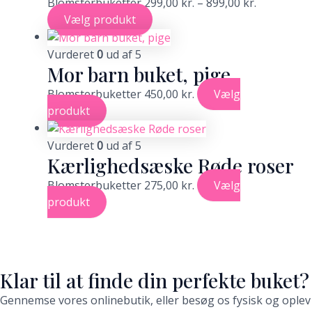
Blomsterbuketter
299,00
kr.
–
899,00
kr.
Vælg produkt
Vurderet
0
ud af 5
Mor barn buket, pige
Blomsterbuketter
450,00
kr.
Vælg
produkt
Vurderet
0
ud af 5
Kærlighedsæske Røde roser
Blomsterbuketter
275,00
kr.
Vælg
produkt
Klar til at finde din perfekte buket?
Gennemse vores onlinebutik, eller besøg os fysisk og oplev