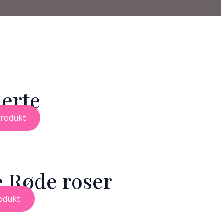
erte
produkt
 Røde roser
odukt