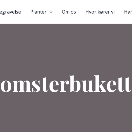
egravelse
Planter
Om os
Hvor kører vi
Han
lomsterbukett