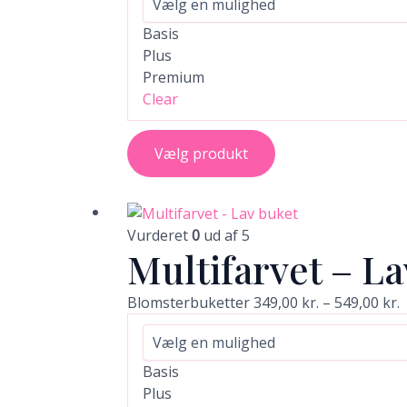
kan
vælges
Basis
på
Plus
varesiden
Premium
Clear
Vælg produkt
Dette
P
vare
3
Vurderet
0
ud af 5
Multifarvet – L
har
t
flere
5
varianter.
Blomsterbuketter
349,00
kr.
–
549,00
kr.
Mulighederne
kan
vælges
Basis
på
Plus