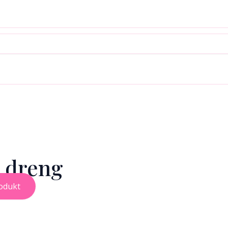
, dreng
odukt