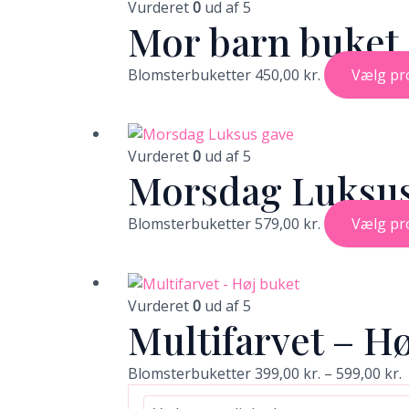
Vurderet
0
ud af 5
Mor barn buket,
Blomsterbuketter
450,00
kr.
Vælg pr
Vurderet
0
ud af 5
Morsdag Luksus
Blomsterbuketter
579,00
kr.
Vælg pr
Dette
P
vare
3
Vurderet
0
ud af 5
Multifarvet – H
har
t
flere
5
varianter.
Blomsterbuketter
399,00
kr.
–
599,00
kr.
Mulighederne