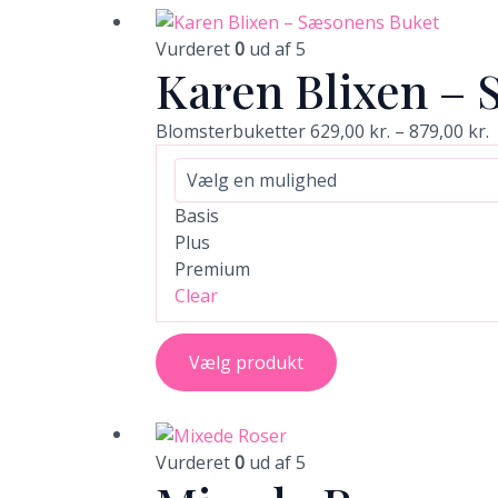
Dette
P
vare
6
Vurderet
0
ud af 5
Karen Blixen –
har
t
flere
8
varianter.
Blomsterbuketter
629,00
kr.
–
879,00
kr.
Mulighederne
kan
vælges
Basis
på
Plus
varesiden
Premium
Clear
Vælg produkt
Dette
vare
Vurderet
0
ud af 5
har