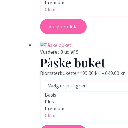
varesiden
Premium
Clear
Vælg produkt
Dette
P
vare
1
Vurderet
0
ud af 5
Påske buket
har
t
flere
6
varianter.
Blomsterbuketter
199,00
kr.
–
649,00
kr.
Mulighederne
kan
vælges
Basis
på
Plus
varesiden
Premium
Clear