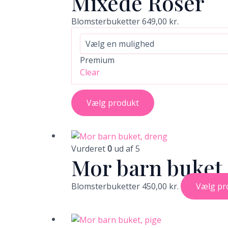
Mixede Roser
flere
varianter.
Blomsterbuketter
649,00
kr.
Mulighederne
kan
vælges
Premium
på
Clear
varesiden
Vælg produkt
Vurderet
0
ud af 5
Mor barn buket
Blomsterbuketter
450,00
kr.
Vælg pr