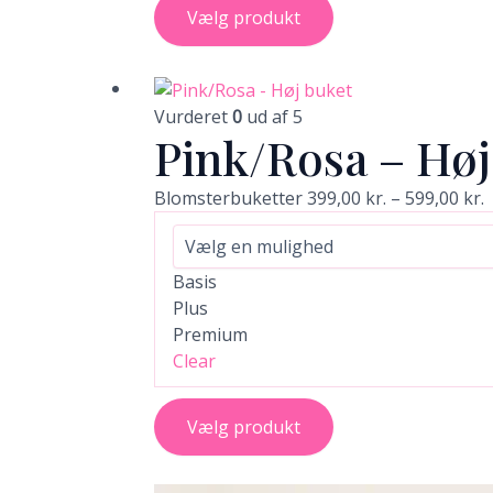
Vælg produkt
Dette
P
vare
3
Vurderet
0
ud af 5
Pink/Rosa – Høj
har
t
flere
5
varianter.
Blomsterbuketter
399,00
kr.
–
599,00
kr.
Mulighederne
kan
vælges
Basis
på
Plus
varesiden
Premium
Clear
Vælg produkt